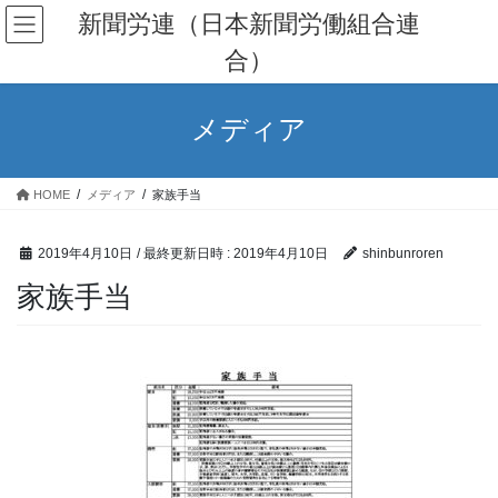
コ
ナ
新聞労連（日本新聞労働組合連
ン
ビ
合）
テ
ゲ
ン
ー
ツ
シ
メディア
へ
ョ
ス
ン
キ
に
HOME
メディア
家族手当
ッ
移
プ
動
2019年4月10日
/ 最終更新日時 :
2019年4月10日
shinbunroren
家族手当