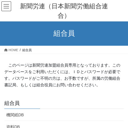
コ
ナ
新聞労連（日本新聞労働組合連
ン
ビ
合）
テ
ゲ
ン
ー
ツ
シ
組合員
へ
ョ
ス
ン
キ
に
HOME
組合員
ッ
移
プ
動
このページは新聞労連加盟組合員専用となっております。この
データベースをご利用いただくには、ＩＤとパスワードが必要で
す。パスワードがご不明の方は、お手数ですが、所属の労働組合
書記局、もしくは組合役員にお問い合わせください。
組合員
機関紙DB
資料DB