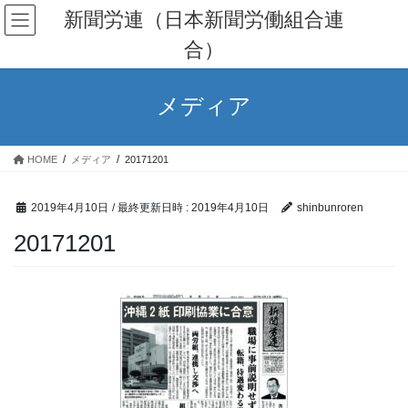
コ
ナ
新聞労連（日本新聞労働組合連
ン
ビ
合）
テ
ゲ
ン
ー
ツ
シ
メディア
へ
ョ
ス
ン
キ
に
HOME
メディア
20171201
ッ
移
プ
動
2019年4月10日
/ 最終更新日時 :
2019年4月10日
shinbunroren
20171201