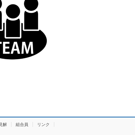
見解
組合員
リンク