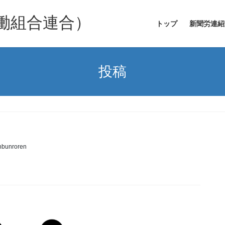
働組合連合）
トップ
新聞労連紹
投稿
nbunroren