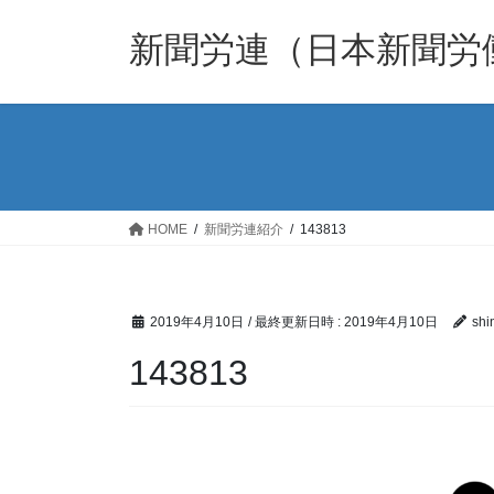
コ
ナ
ン
ビ
新聞労連（日本新聞労
テ
ゲ
ン
ー
ツ
シ
へ
ョ
ス
ン
キ
に
ッ
移
HOME
新聞労連紹介
143813
プ
動
2019年4月10日
/ 最終更新日時 :
2019年4月10日
shi
143813