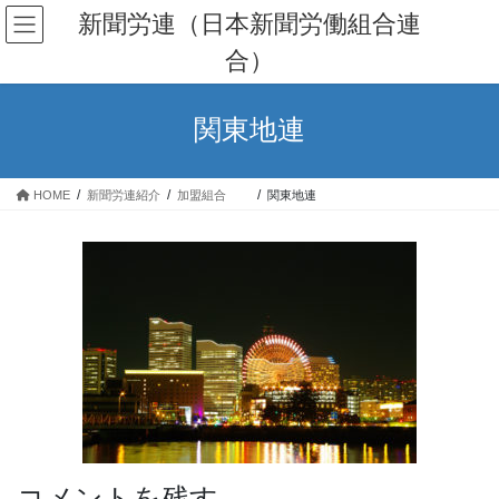
コ
ナ
新聞労連（日本新聞労働組合連
ン
ビ
合）
テ
ゲ
ン
ー
ツ
シ
関東地連
へ
ョ
ス
ン
キ
に
HOME
新聞労連紹介
加盟組合
関東地連
ッ
移
プ
動
コメントを残す