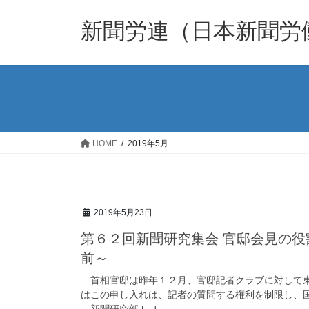
コ
ナ
ン
ビ
新聞労連（日本新聞労
テ
ゲ
ン
ー
ツ
シ
へ
ョ
ス
ン
キ
に
ッ
移
HOME
2019年5月
プ
動
2019年5月23日
第６２回新聞研究集会 官邸会見の役
前～
首相官邸は昨年１２月、官邸記者クラブに対して東
はこの申し入れは、記者の質問する権利を制限し、
新聞研究部 […]