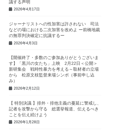
議する声明
2026年4月17日
ジャーナリストへの性加害は許されない 司法
などの場における二次加害を改めよ ー前橋地裁
の無罪判決確定に抗議するー
2026年4月3日
【開催終了・多数のご参加ありがとうございま
す】「黒川の女たち」上映 2月22日＜公開＞
新研集会 戦時性暴力を考える～取材者の立場
から 松原文枝監督来場シンポ（事前申し込
み）
2026年2月12日
【 特別決議 】排外・排他主義の蔓延に警戒し、
記者を攻撃から守る 総選挙報道、伝えるべき
ことを伝え続けよう
2026年1月28日