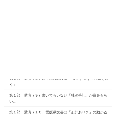
私物化
第１部 講演（４）「首相の意向」で無理やり認可した獣医
学部
第１部 講演（５）事実を報道できないＮＨＫ社会部の「意
地」
第１部 講演（６）「出会い系バー」…ありがたかった文春
砲
第１部 講演（７）「読売新聞が書くとは思えない」 ところ
が…
第１部 講演（８）自宅に取材攻勢 「会見するなら包囲を解
く」
第１部 講演（９）書いてもいない「独占手記」が賞をもら
い…
第１部 講演（１０）愛媛県文書は「加計ありき」の動かぬ