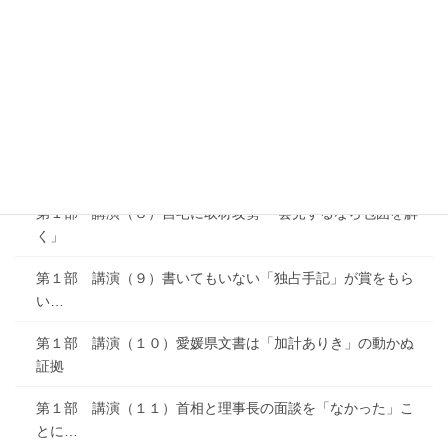
第１部 講演（５）事実を報道できないＮＨＫ社会部の「意
地」
第１部 講演（６）「出会い系バー」…ありがたかった文春
砲
第１部 講演（７）「読売新聞が書くとは思えない」 ところ
が…
第１部 講演（８）自宅に取材攻勢 「会見するなら包囲を解
く」
第１部 講演（９）書いてもいない「独占手記」が賞をもら
い…
第１部 講演（１０）愛媛県文書は「加計ありき」の動かぬ
証拠
第１部 講演（１１）首相と理事長の面談を「なかった」こ
とに…