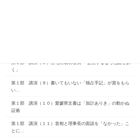
第１部 講演（５）事実を報道できないＮＨＫ社会部の「意
地」
第１部 講演（６）「出会い系バー」…ありがたかった文春
砲
第１部 講演（７）「読売新聞が書くとは思えない」 ところ
が…
第１部 講演（８）自宅に取材攻勢 「会見するなら包囲を解
く」
第１部 講演（９）書いてもいない「独占手記」が賞をもら
い…
第１部 講演（１０）愛媛県文書は「加計ありき」の動かぬ
証拠
第１部 講演（１１）首相と理事長の面談を「なかった」こ
とに…