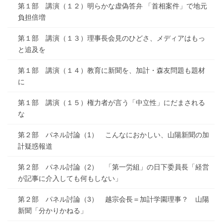
第１部 講演（１２）明らかな虚偽答弁 「首相案件」で地元
負担倍増
第１部 講演（１３）理事長会見のひどさ、メディアはもっ
と追及を
第１部 講演（１４）教育に新聞を、加計・森友問題も題材
に
第１部 講演（１５）権力者が言う「中立性」にだまされる
な
第２部 パネル討論（1） こんなにおかしい、山陽新聞の加
計疑惑報道
第２部 パネル討論（2） 「第一労組」の日下委員長「経営
が記事に介入しても何もしない」
第２部 パネル討論（3） 越宗会長＝加計学園理事？ 山陽
新聞「分かりかねる」